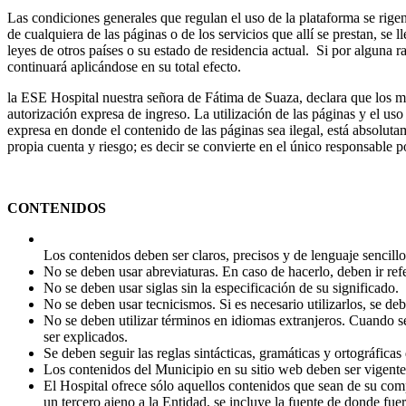
Las condiciones generales que regulan el uso de la plataforma se rigen
de cualquiera de las páginas o de los servicios que allí se prestan, se
leyes de otros países o su estado de residencia actual. Si por alguna r
continuará aplicándose en su total efecto.
la ESE Hospital nuestra señora de Fátima de Suaza, declara que los ma
autorización expresa de ingreso. La utilización de las páginas y el uso
expresa en donde el contenido de las páginas sea ilegal, está absoluta
propia cuenta y riesgo; es decir se convierte en el único responsable p
​CONTENIDOS
Los contenidos deben ser claros, precisos y de lenguaje sencillo
No se deben usar abreviaturas. En caso de hacerlo, deben ir ref
No se deben usar siglas sin la especificación de su significado.
No se deben usar tecnicismos. Si es necesario utilizarlos, se d
No se deben utilizar términos en idiomas extranjeros. Cuando se
ser explicados.
Se deben seguir las reglas sintácticas, gramáticas y ortográfic
Los contenidos del Municipio en su sitio web deben ser vigentes 
El Hospital ofrece sólo aquellos contenidos que sean de su com
un tercero ajeno a la Entidad, se incluye la fuente de donde fu