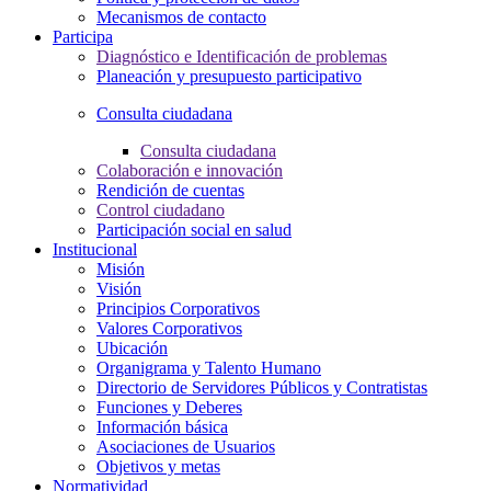
Mecanismos de contacto
Participa
Diagnóstico e Identificación de problemas
Planeación y presupuesto participativo
Consulta ciudadana
Consulta ciudadana
Colaboración e innovación
Rendición de cuentas
Control ciudadano
Participación social en salud
Institucional
Misión
Visión
Principios Corporativos
Valores Corporativos
Ubicación
Organigrama y Talento Humano
Directorio de Servidores Públicos y Contratistas
Funciones y Deberes
Información básica
Asociaciones de Usuarios
Objetivos y metas
Normatividad