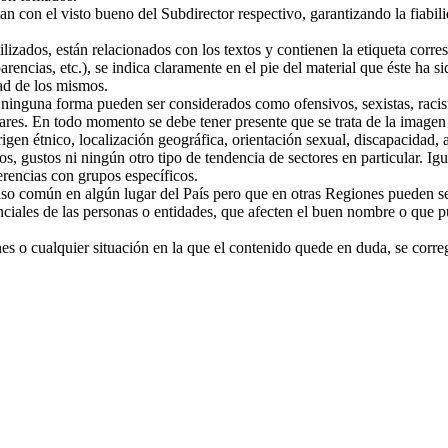
n con el visto bueno del Subdirector respectivo, garantizando la fiabili
ilizados, están relacionados con los textos y contienen la etiqueta corr
encias, etc.), se indica claramente en el pie del material que éste ha si
dad de los mismos.
 ninguna forma pueden ser considerados como ofensivos, sexistas, racis
ares. En todo momento se debe tener presente que se trata de la imagen
rigen étnico, localización geográfica, orientación sexual, discapacidad, ap
, gustos ni ningún otro tipo de tendencia de sectores en particular. Igua
erencias con grupos específicos.
 uso común en algún lugar del País pero que en otras Regiones pueden s
ciales de las personas o entidades, que afecten el buen nombre o que p
nes o cualquier situación en la que el contenido quede en duda, se corre