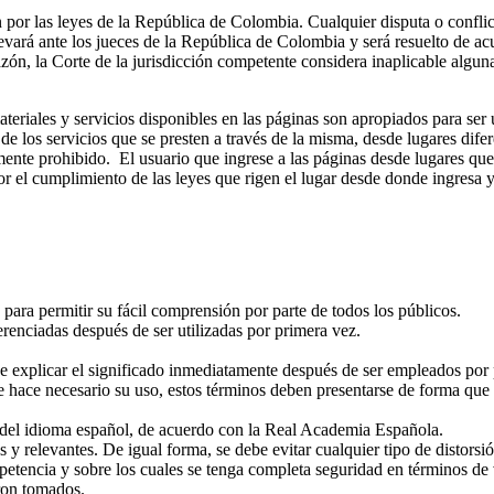
 por las leyes de la República de Colombia. Cualquier disputa o conflic
 llevará ante los jueces de la República de Colombia y será resuelto de ac
azón, la Corte de la jurisdicción competente considera inaplicable algun
teriales y servicios disponibles en las páginas son apropiados para ser
 de los servicios que se presten a través de la misma, desde lugares dif
mente prohibido. El usuario que ingrese a las páginas desde lugares que
or el cumplimiento de las leyes que rigen el lugar desde donde ingresa y/o
 para permitir su fácil comprensión por parte de todos los públicos.
erenciadas después de ser utilizadas por primera vez.
ebe explicar el significado inmediatamente después de ser empleados por
 hace necesario su uso, estos términos deben presentarse de forma que s
as del idioma español, de acuerdo con la Real Academia Española.
y relevantes. De igual forma, se debe evitar cualquier tipo de distorsió
petencia y sobre los cuales se tenga completa seguridad en términos d
eron tomados.