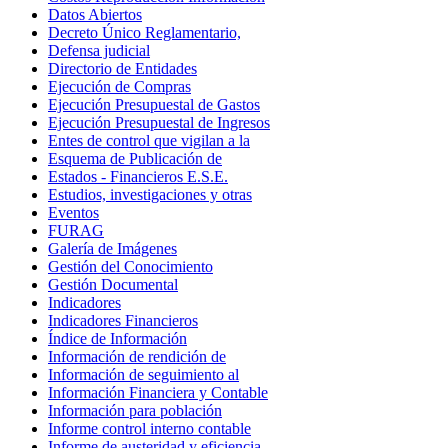
Datos Abiertos
Decreto Único Reglamentario,
Defensa judicial
Directorio de Entidades
Ejecución de Compras
Ejecución Presupuestal de Gastos
Ejecución Presupuestal de Ingresos
Entes de control que vigilan a la
Esquema de Publicación de
Estados - Financieros E.S.E.
Estudios, investigaciones y otras
Eventos
FURAG
Galería de Imágenes
Gestión del Conocimiento
Gestión Documental
Indicadores
Indicadores Financieros
Índice de Información
Información de rendición de
Información de seguimiento al
Información Financiera y Contable
Información para población
Informe control interno contable
Informe de austeridad y eficiencia