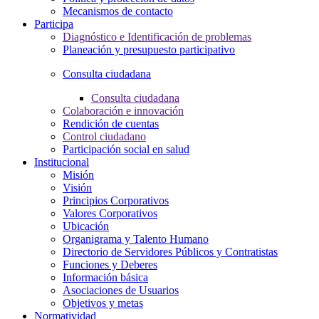
Mecanismos de contacto
Participa
Diagnóstico e Identificación de problemas
Planeación y presupuesto participativo
Consulta ciudadana
Consulta ciudadana
Colaboración e innovación
Rendición de cuentas
Control ciudadano
Participación social en salud
Institucional
Misión
Visión
Principios Corporativos
Valores Corporativos
Ubicación
Organigrama y Talento Humano
Directorio de Servidores Públicos y Contratistas
Funciones y Deberes
Información básica
Asociaciones de Usuarios
Objetivos y metas
Normatividad