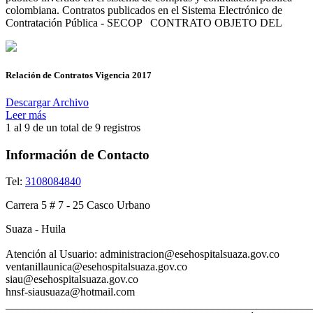
colombiana. Contratos publicados en el Sistema Electrónico de
Contratación Pública - SECOP CONTRATO OBJETO DEL
Relación de Contratos Vigencia 2017
Descargar Archivo
Leer más
1 al 9 de un total de
9 registros
Información de Contacto
Tel:
3108084840
Carrera 5 # 7 - 25 Casco Urbano
Suaza - Huila
Atención al Usuario: administracion@esehospitalsuaza.gov.co
ventanillaunica@esehospitalsuaza.gov.co
siau@esehospitalsuaza.gov
hnsf-siausuaza@hotmail.com
_______________________________________________________