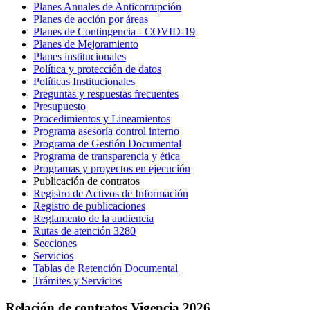
Planes Anuales de Anticorrupción
Planes de acción por áreas
Planes de Contingencia - COVID-19
Planes de Mejoramiento
Planes institucionales
Política y protección de datos
Políticas Institucionales
Preguntas y respuestas frecuentes
Presupuesto
Procedimientos y Lineamientos
Programa asesoría control interno
Programa de Gestión Documental
Programa de transparencia y ética
Programas y proyectos en ejecución
Publicación de contratos
Registro de Activos de Información
Registro de publicaciones
Reglamento de la audiencia
Rutas de atención 3280
Secciones
Servicios
Tablas de Retención Documental
Trámites y Servicios
Relación de contratos Vigencia 2026