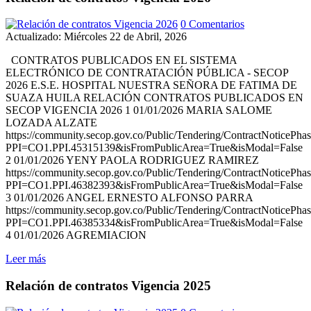
0 Comentarios
Actualizado: Miércoles 22 de Abril, 2026
CONTRATOS PUBLICADOS EN EL SISTEMA
ELECTRÓNICO DE CONTRATACIÓN PÚBLICA - SECOP
2026 E.S.E. HOSPITAL NUESTRA SEÑORA DE FATIMA DE
SUAZA HUILA RELACIÓN CONTRATOS PUBLICADOS EN
SECOP VIGENCIA 2026 1 01/01/2026 MARIA SALOME
LOZADA ALZATE
https://community.secop.gov.co/Public/Tendering/ContractNoticePha
PPI=CO1.PPI.45315139&isFromPublicArea=True&isModal=False
2 01/01/2026 YENY PAOLA RODRIGUEZ RAMIREZ
https://community.secop.gov.co/Public/Tendering/ContractNoticePha
PPI=CO1.PPI.46382393&isFromPublicArea=True&isModal=False
3 01/01/2026 ANGEL ERNESTO ALFONSO PARRA
https://community.secop.gov.co/Public/Tendering/ContractNoticePha
PPI=CO1.PPI.46385334&isFromPublicArea=True&isModal=False
4 01/01/2026 AGREMIACION
Leer más
Relación de contratos Vigencia 2025