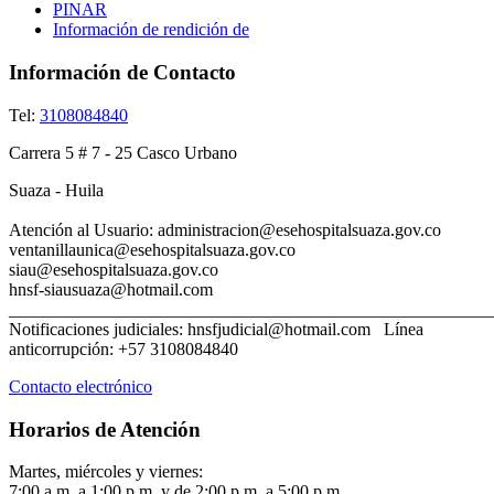
PINAR
Información de rendición de
Información de Contacto
Tel:
3108084840
Carrera 5 # 7 - 25 Casco Urbano
Suaza - Huila
Atención al Usuario: administracion@esehospitalsuaza.gov.co
ventanillaunica@esehospitalsuaza.gov.co
siau@esehospitalsuaza.gov
hnsf-siausuaza@hotmail.com
_______________________________________________________
Notificaciones judiciales: hnsfjudicial@hotmail.com Línea
anticorrupción: +57 3108084840
Contacto electrónico
Horarios de Atención
Martes, miércoles y viernes:
7:00 a.m. a 1:00 p.m. y de 2:00 p.m. a 5:00 p.m.