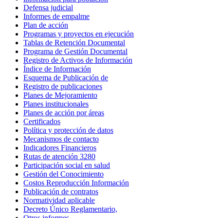
Defensa judicial
Informes de empalme
Plan de acción
Programas y proyectos en ejecución
Tablas de Retención Documental
Programa de Gestión Documental
Registro de Activos de Información
Índice de Información
Esquema de Publicación de
Registro de publicaciones
Planes de Mejoramiento
Planes institucionales
Planes de acción por áreas
Certificados
Política y protección de datos
Mecanismos de contacto
Indicadores Financieros
Rutas de atención 3280
Participación social en salud
Gestión del Conocimiento
Costos Reproducción Información
Publicación de contratos
Normatividad aplicable
Decreto Único Reglamentario,
Otros informes